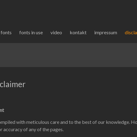
chen schuss – grafik und schri
esign, Schriftzüge, Signets, Buchstaben, Firmenzeichen, grafisch
nd Typedesign
fonts
fonts in use
video
kontakt
impressum
discl
claimer
ent
mpiled with meticulous care and to the best of our knowledge. Ho
r accuracy of any of the pages.