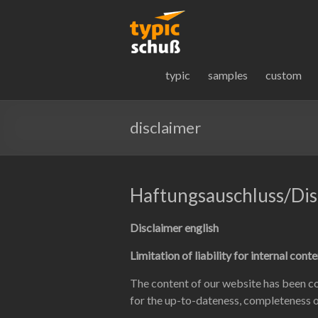
typic – jo
Logogestaltung, Letterd
Logotype, Typografie u
typic
samples
custom
disclaimer
Haftungsauschluss/Dis
Disclaimer english
Limitation of liability for internal cont
The content of our website has been co
for the up-to-dateness, completeness o