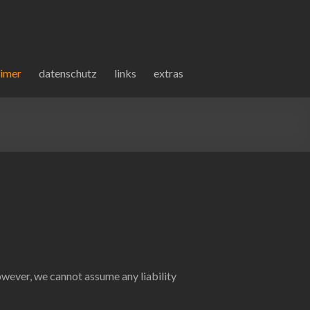
ft seit 1993
e Arbeiten, Corporate Design, Wort- und Bildmarken, Logogram,
aimer
datenschutz
links
extras
wever, we cannot assume any liability