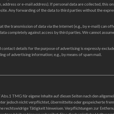
e, address or e-mail address). If personal data are collected, this on
site. Any forwarding of the data to third parties without the expres
 the transmission of data via the Internet (e.g., by e-mail) can offer
data completely against access by third parties. We cannot assume 
d contact details for the purpose of advertising is expressly exclud
ding of advertising information; e.g., by means of spam mail.
7 Abs.1 TMG für eigene Inhalte auf diesen Seiten nach den allgeme
eter jedoch nicht verpflichtet, übermittelte oder gespeicherte f
ine rechtswidrige Tätigkeit hinweisen. Verpflichtungen zur Entfer