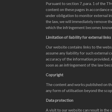
Pursuant to section 7, para. 1 of the 
content on these pages in accordance w
under obligation to monitor external i
the law, we will immediately remove the
which the infringement becomes known
Limitation of liability for external links
Our website contains links to the websit
assume any liability for such external c
accuracy of the information provided. A
soon as an infringement of the law bec
Copyright
The content and works published on thi
any form of utilisation beyond the scope
Data protection
A visit to our website can result in th