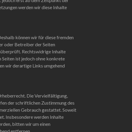
t jedoch erst ab dem Zeitpunkt der
tzungen werden wir diese Inhalte
 Deshalb können wir für diese fremden
er oder Betreiber der Seiten
überprüft. Rechtswidrige Inhalte
n Seiten ist jedoch ohne konkrete
en wir derartige Links umgehend
rheberrecht. Die Vervielfältigung,
fen der schriftlichen Zustimmung des
mmerziellen Gebrauch gestattet. Soweit
tet. Insbesondere werden Inhalte
rden, bitten wir um einen
hend entfernen.