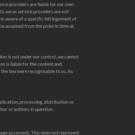
ice providers are liable for our own
G, we as service providers are not
e aware of a specific infringement of
 be assumed from the point in time at
ites is not under our control, we cannot
es is liable for the content and
 the law were recognisable to us. As
ication, processing, distribution or
hor or authors in question.
 page accessed). This does not represent