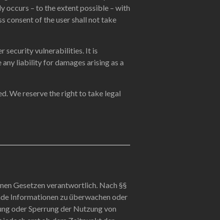
ly occurs – to the extent possible – with
s consent of the user shall not take
 security vulnerabilities. It is
any liability for damages arising as a
ed. We reserve the right to take legal
inen Gesetzen verantwortlich. Nach §§
remde Informationen zu überwachen oder
nung oder Sperrung der Nutzung von