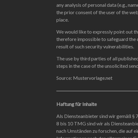
any analysis of personal data (e.g., nam
the prior consent of the user of the web
place.
We would like to expressly point out that
therefore impossible to safeguard the 
result of such security vulnerabilities.
The use by third parties of all publishe
steps in the case of the unsolicited sen
Source: Mustervorlage.net
Haftung für Inhalte
Als Diensteanbieter sind wir gemäß § 
8 bis 10 TMG sind wir als Diensteanbi
nach Umständen zu forschen, die auf e