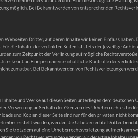
setzen bleiben hiervon unberührt. Eine diesbezügliche Haftung is
tzung möglich. Bei Bekanntwerden von entsprechenden Rechtsverle
n Webseiten Dritter, auf deren Inhalte wir keinen Einfluss haben.
ür die Inhalte der verlinkten Seiten ist stets der jeweilige Anbiet
 wurden zum Zeitpunkt der Verlinkung auf mögliche Rechtsverstöße 
ht erkennbar. Eine permanente inhaltliche Kontrolle der verlinkte
 nicht zumutbar. Bei Bekanntwerden von Rechtsverletzungen werd
en Inhalte und Werke auf diesen Seiten unterliegen dem deutschen U
 der Verwertung außerhalb der Grenzen des Urheberrechtes bedür
nloads und Kopien dieser Seite sind nur für den privaten, nicht ko
 Betreiber erstellt wurden, werden die Urheberrechte Dritter beach
lten Sie trotzdem auf eine Urheberrechtsverletzung aufmerksam we
erden von Rechtsverletzungen werden wir derartige Inhalte umge