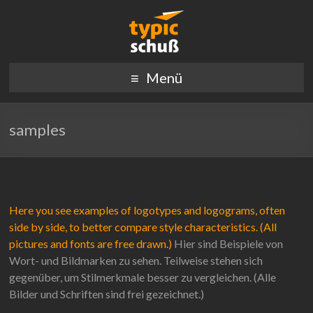
typic – jochen schuss –
Logogestaltung, Letterdesign, Schriftzüge, Signets, Buchstaben,
Menü
Firmenzeichen, grafische Arbeiten, Corporate Design, Wort-
grafik und schrift seit 1993
und Bildmarken, Logogram, Logotype, Typografie und
Typedesign
samples
Here you see examples of logotypes and logograms, often
side by side, to better compare style characteristics. (All
pictures and fonts are free drawn.)
Hier sind Beispiele von
Wort- und Bildmarken zu sehen. Teilweise stehen sich
gegenüber, um Stilmerkmale besser zu vergleichen. (Alle
Bilder und Schriften sind frei gezeichnet.)